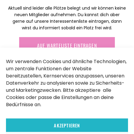
Aktuell sind leider alle Plätze belegt und wir können keine
neuen Mitglieder aufnehmen. Du kannst dich aber
gerne auf unsere Interessentenliste eintragen, dann
wirst du informiert sobald ein Platz frei wird.
AUF WARTELISTE EINTRAGEN
Wir verwenden Cookies und ähnliche Technologien,
um zentrale Funktionen der Website
bereitzustellen, Kernservices anzupassen, unseren
Datenverkehr zu analysieren sowie zu Sicherheits-
und Marketingzwecken. Bitte akzeptiere alle
Cookies oder passe die Einstellungen an deine
Email
Adresse
Postanschrift
Bedürfnisse an.
office@beachvolleyclub.at
Arbeiterstrandbadstraße
Getreidemarkt
87b, 1220 Wien
18/5, 1010 Wien
AKZEPTIEREN