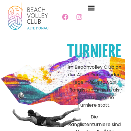
TURNIERE
Im Beachvolley Club an
der Alten Donau finden
regelmäßig sowohl
Ranglistenturniere als
auch clubinterne
Turniere statt.
Die
Ranglistenturniere
sind