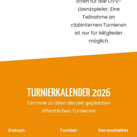
offen für alle ÖVV-
Lizenzspieler. Eine
Teilnahme an
clubinternen Turnieren
ist nur für Mitglieder
möglich.
TURNIERKALENDER 2026
Termine zu allen derzeit geplanten
öffentlichen Turnieren
Datum
Turnier
Veranstalter