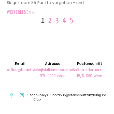
Siegerteam 35 Punkte vergeben – und
WEITERLESEN »
1
2
3
4
5
Email
Adresse
Postanschrift
office@beachvolleyclub.at
Arbeiterstrandbadstraße
Getreidemarkt
87b, 1220 Wien
18/5, 1010 Wien
Beachvolley
Clubordnung
Datenschutzerklärung
Impressum
Club